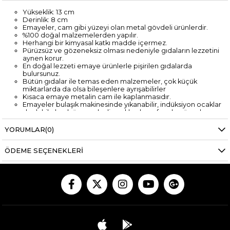
Yükseklik: 13 cm
Derinlik: 8 cm
Emayeler, cam gibi yüzeyi olan metal gövdeli ürünlerdir.
%100 doğal malzemelerden yapılır.
Herhangi bir kimyasal katkı madde içermez.
Pürüzsüz ve gözeneksiz olması nedeniyle gıdaların lezzetini
aynen korur.
En doğal lezzeti emaye ürünlerle pişirilen gıdalarda
bulursunuz.
Bütün gıdalar ile temas eden malzemeler, çok küçük
miktarlarda da olsa bileşenlere ayrışabilirler
Kısaca emaye metalin cam ile kaplanmasıdır.
Emayeler bulaşık makinesinde yıkanabilir, indüksiyon ocaklar
da dahil olmak üzere alevli ocaklarda ve fırında güvenle
kullanılabilir.
Emayesi zarar görmemiş ise mikrodalgada da kullanılabilir.
YORUMLAR
(0)
İletkeni iyi olması sayesinde alevli veya alevsiz ocaklarda
kullanılırken, düşük ısıda kullanmak yeterlidir.
ÖDEME SEÇENEKLERI
Bu sayede enerji tasarrufu da sağlamaktadır.
Temizliği son derece kolaydır.
Emaye ürünler çok sert darbeler görmedikçe uzun yıllar
kullanılabilmektedir.