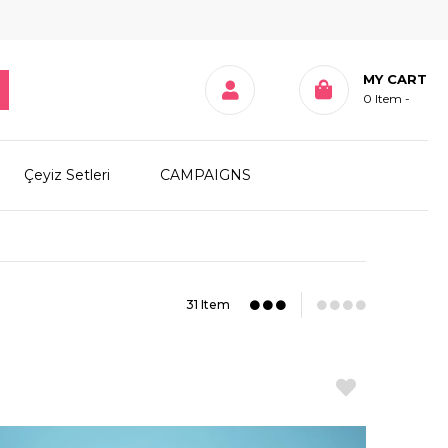
MY CART
0
Item
Çeyiz Setleri
CAMPAIGNS
31 Item