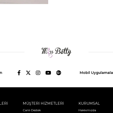
in
Mobil Uygulamala
LERİ
MÜŞTERİ HİZMETLERİ
KURUMSAL
Canlı Destek
Hakkımızda