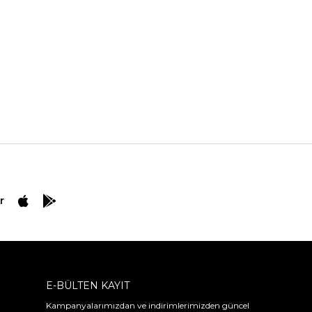
r
E-BÜLTEN KAYIT
Kampanyalarımızdan ve indirimlerimizden güncel