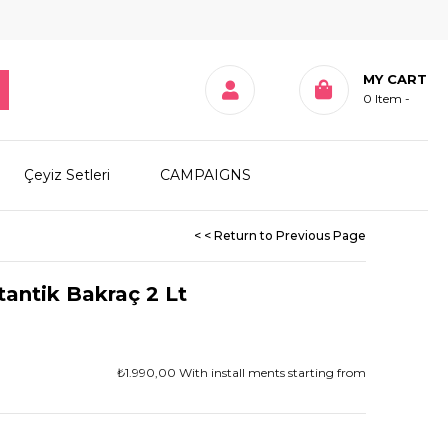
MY CART
0
Item
Çeyiz Setleri
CAMPAIGNS
< < Return to Previous Page
antik Bakraç 2 Lt
₺1.990,00
With install ments starting from