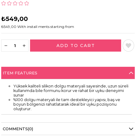
₺549,00
₺549,00
With install ments starting from
ITEM FEATURES
Yüksek kaliteli silikon dolgu materyali sayesinde, uzun süreli
kullanımda bile formunu korur ve rahat bir uyku deneyimi
sunar
%100 dolgu materyali ile tam destekleyici yapısı, baş ve
boyun bölgenizi rahatlatarak ideal bir uyku pozisyonu
oluşturur.
COMMENTS
(0)