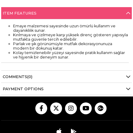
ITEM FEATURES
Emaye malzemesi sayesinde uzun ömürlü kullanım ve
dayanıklılık sunar.
Kırılmaya ve çizilmeye karşı yüksek direnç gösteren yapısıyla
mutfakta güvenle tercih edilebilir.
Parlak ve şık görünümüyle mutfak dekorasyonunuza
modern bir dokunuş katar.
Kolay temizlenebilir yüzeyi sayesinde pratik kullanım sağlar
ve hijyenik bir deneyim sunar.
COMMENTS
(0)
PAYMENT OPTIONS