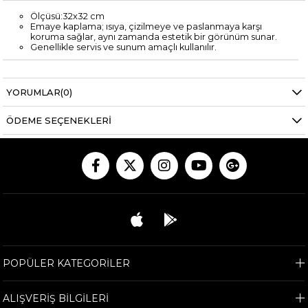
Ölçüsü:32x32 cm
Emaye kaplama; ısıya, çizilmeye ve paslanmaya karşı
koruma sağlar, aynı zamanda estetik bir görünüm sunar.
Genellikle servis ve sunum amaçlı kullanılır.
YORUMLAR
(0)
ÖDEME SEÇENEKLERI
POPÜLER KATEGORİLER
ALIŞVERİŞ BİLGİLERİ