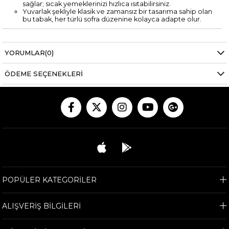
sağlar; sıcak yemeklerinizi hızlıca ısıtabilirsiniz.
Yuvarlak şekliyle klasik ve zamansız bir tasarıma sahip olan
bu tabak, her türlü sofra düzenine kolayca adapte olur.
YORUMLAR
(0)
ÖDEME SEÇENEKLERI
POPÜLER KATEGORİLER
ALIŞVERİŞ BİLGİLERİ