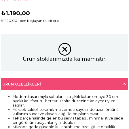
₺1.190,00
₺1.190,00
`den başlayan taksitlerle
Ürün stoklarımızda kalmamıştır.
ÜRÜN ÖZELLIKLERI
Modern tasarımıyla sofralarınıza şıklık katan emaye 30 cm
ayaklı kek fanusu, her türlü sofra düzenine kolayca uyum
sağlar.
Yüksek kaliteli seramik malzemesi sayesinde uzun ömürlü
kullanım sunar ve dayanıklılığı ile ön plana çıkar.
Tek parça halinde gelen bu servis tabağı, minimalist ve sade
bir görünüm arayanlar için idealdir.
Mikrodalgada güvenle kullanılabilme özelliği ile pratiklik