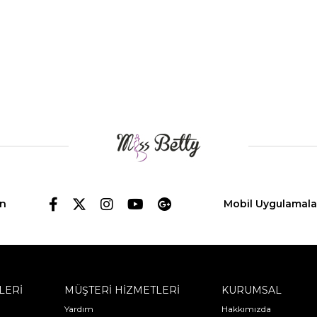
in
Mobil Uygulamala
LERİ
MÜŞTERİ HİZMETLERİ
KURUMSAL
Yardım
Hakkımızda