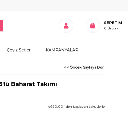
SEPETIM
0
Ürün
Çeyiz Setleri
KAMPANYALAR
< < Önceki Sayfaya Dön
'lü Baharat Takımı
₺990,00
`den başlayan taksitlerle