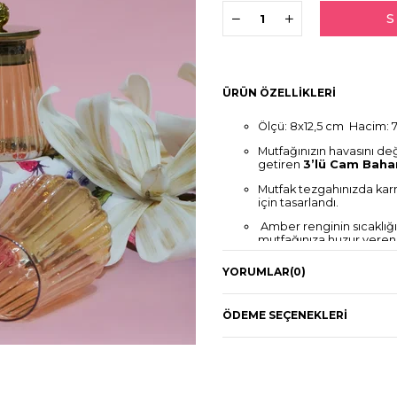
ÜRÜN ÖZELLIKLERI
Ölçü: 8x12,5 cm Hacim: 
Mutfağınızın havasını de
getiren
3’lü Cam Baha
Mutfak tezgahınızda kar
için tasarlandı.
Amber renginin sıcaklığı
mutfağınıza huzur veren bi
YORUMLAR
(0)
ÖDEME SEÇENEKLERI