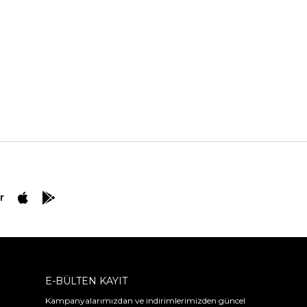
r
E-BÜLTEN KAYIT
Kampanyalarımızdan ve indirimlerimizden güncel