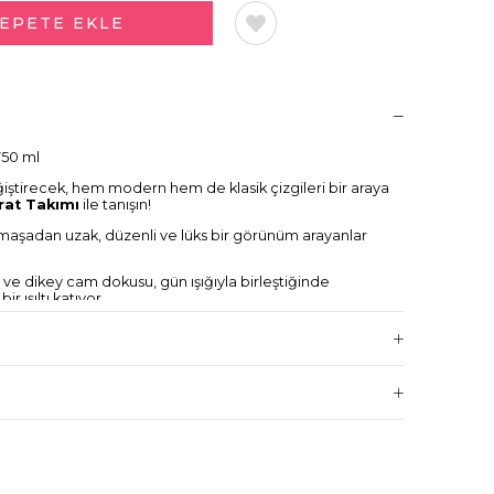
750 ml
ğiştirecek, hem modern hem de klasik çizgileri bir araya
rat Takımı
ile tanışın!
maşadan uzak, düzenli ve lüks bir görünüm arayanlar
 ve dikey cam dokusu, gün ışığıyla birleştiğinde
r ışıltı katıyor.